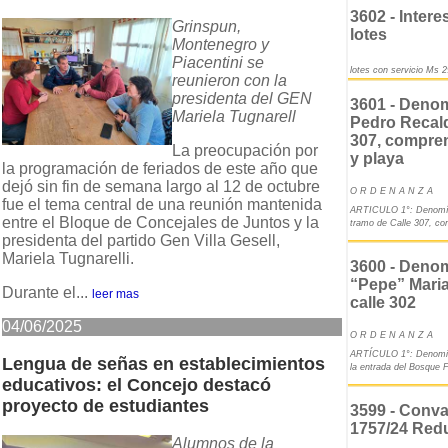
3602 - Intere
Grinspun,
lotes
Montenegro y
Piacentini se
lotes con servicio Ms 
reunieron con la
presidenta del GEN
3601 - Denom
Mariela Tugnarell
Pedro Recald
307, compre
La preocupación por
y playa
la programación de feriados de este año que
dejó sin fin de semana largo al 12 de octubre
O R D E N A N Z A
fue el tema central de una reunión mantenida
ARTICULO 1°: Denomíne
entre el Bloque de Concejales de Juntos y la
tramo de Calle 307, co
presidenta del partido Gen Villa Gesell,
Mariela Tugnarelli.
3600 - Deno
“Pepe” Maria
Durante el...
leer mas
calle 302
04/06/2025
O R D E N A N Z A
ARTÍCULO 1°: Denomina
Lengua de señas en establecimientos
la entrada del Bosque 
educativos: el Concejo destacó
proyecto de estudiantes
3599 - Conva
1757/24 Redu
Alumnos de la