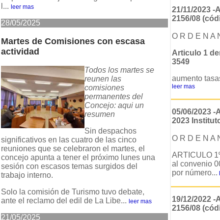
l...
leer mas
21/11/2023 
2156/08 (códi
28/05/2025
O R D E N A 
Martes de Comisiones con escasa
actividad
Articulo 1 d
3549
Todos los martes se
aumento tasas
reunen las
leer mas
comisiones
permanentes del
Concejo: aqui un
05/06/2023 -
resumen
2023 Institut
Sin despachos
O R D E N A 
significativos en las cuatro de las cinco
reuniones que se celebraron el martes, el
ARTICULO 1º:
concejo apunta a tener el próximo lunes una
al convenio 0
sesión con escasos temas surgidos del
por número...
trabajo interno.
Solo la comisión de Turismo tuvo debate,
19/12/2022 
ante el reclamo del edil de La Libe...
leer mas
2156/08 (códi
21/05/2025