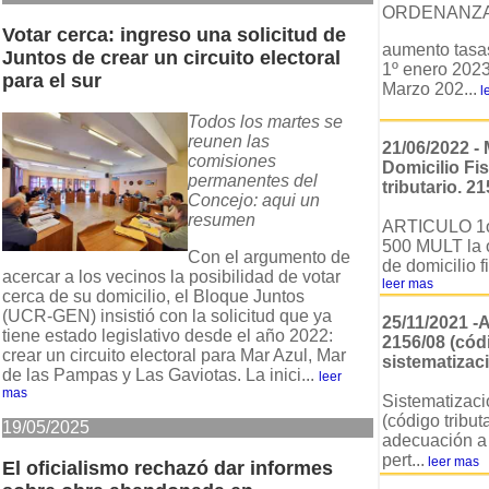
ORDENANZ
Votar cerca: ingreso una solicitud de
aumento tasas
Juntos de crear un circuito electoral
1º enero 2023 
para el sur
Marzo 202...
l
Todos los martes se
reunen las
21/06/2022 -
comisiones
Domicilio Fi
permanentes del
tributario. 21
Concejo: aqui un
resumen
ARTICULO 1o
500 MULT la o
Con el argumento de
de domicilio fi
acercar a los vecinos la posibilidad de votar
leer mas
cerca de su domicilio, el Bloque Juntos
(UCR-GEN) insistió con la solicitud que ya
25/11/2021 
tiene estado legislativo desde el año 2022:
2156/08 (códi
crear un circuito electoral para Mar Azul, Mar
sistematizac
de las Pampas y Las Gaviotas. La inici...
leer
mas
Sistematizac
(código tributa
19/05/2025
adecuación a l
pert...
leer mas
El oficialismo rechazó dar informes