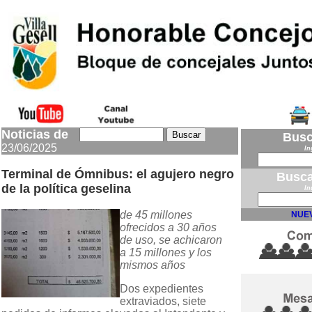
Noticias de
Busc
23/06/2025
In
Terminal de Ómnibus: el agujero negro
Busca
de la política geselina
In
de 45 millones
NUEV
ofrecidos a 30 años
de uso, se achicaron
a 15 millones y los
mismos años
Dos expedientes
extraviados, siete