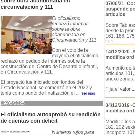
sobre obra abandonada en
07/06/21 -Cod
circunvalación y 111
suspende por
articulos
El oficialismo
rechazó informar
Sobre Tablas:
sobre la obra
desde la prom
abandonada en
161, 168, 175,
Circunvalación y 111
mas
Con el voto de la
14/12/2020 -
mayoría el oficialismo
modifica ord
rechazó un pedido de informes sobre la
construcción del Centro de Desarrollo infantil,
Aumento de ta
en Circunvalación y 111.
articulos 101,
anexo zonas.
El proyecto fue iniciado con fondos del
Estado Nacional, se comenzó en el 2022 y
Fija el valor ..
tenia como punto de finalización el ...
leer mas
19/05/2025
04/12/2019 -
modifica ord
El oficialismo autoaprobó su rendición
de cuentas con déficit
Modifica los a
182, 202 sext
Números rojos para
Incorpora 101 