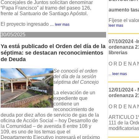
Concejales de Juntos solicitan denominar
“Papa Francisco” al tramo del paseo 126,
aumento tas
frente al Santuario de Santiago Apóstol.
Fíjese el val
El proyecto ingresado ...
leer mas
leer mas
30/05/2025
07/10/2024 -I
Ya está publicado el Orden del día de la
ordenanza 21
séptima: se destacan reconocimientos
librerias
de Deuda
O R D E N A 
Se conoció el orden
...
leer mas
del día de la sesión
séptima del Concejo
12/01/2024 - 
La elevación de un
ordenanza 21
expediente que
contiene un
O R D E N A 
reconocimiento de
deuda por diez años de servicio de gas de la
ARTICULO 1º: 
oficina de Acción Social – hoy Desarrollo de
111 de la Or
la Comunidad – de avenida 8 entre 108 y
modificatorias 
109, es uno de los temas que el
Departamento Ejecutivo ingresará el próximo