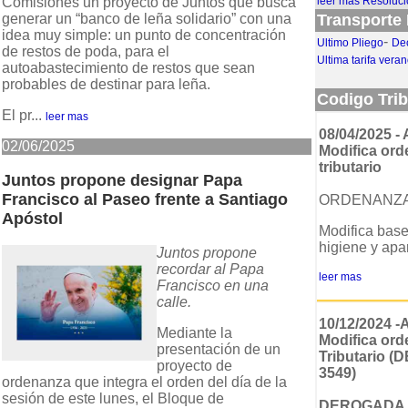
Comisiones un proyecto de Juntos que busca
leer más Resoluci
generar un “banco de leña solidario” con una
Transporte 
idea muy simple: un punto de concentración
-
Ultimo Pliego
De
de restos de poda, para el
Ultima tarifa vera
autoabastecimiento de restos que sean
probables de destinar para leña.
Codigo Tri
El pr...
leer mas
08/04/2025 -
02/06/2025
Modifica or
tributario
Juntos propone designar Papa
Francisco al Paseo frente a Santiago
ORDENANZ
Apóstol
Modifica base
higiene y apa
Juntos propone
recordar al Papa
leer mas
Francisco en una
calle.
10/12/2024 -
Mediante la
Modifica or
presentación de un
Tributario
proyecto de
3549)
ordenanza que integra el orden del día de la
sesión de este lunes, el Bloque de
DEROGADA 