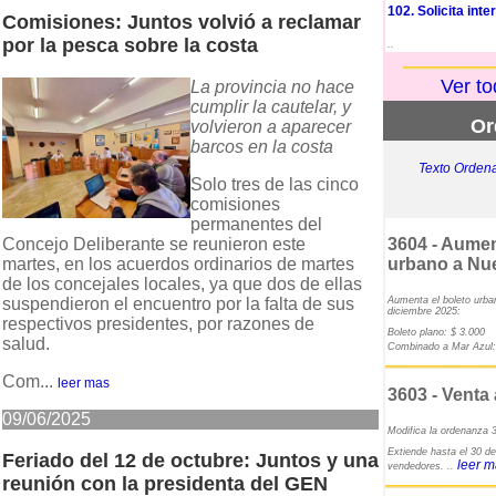
102. Solicita int
Comisiones: Juntos volvió a reclamar
por la pesca sobre la costa
..
Ver to
La provincia no hace
cumplir la cautelar, y
Or
volvieron a aparecer
barcos en la costa
Texto Ordena
Solo tres de las cinco
comisiones
permanentes del
Concejo Deliberante se reunieron este
3604 - Aumen
martes, en los acuerdos ordinarios de martes
urbano a Nu
de los concejales locales, ya que dos de ellas
suspendieron el encuentro por la falta de sus
Aumenta el boleto urba
diciembre 2025:
respectivos presidentes, por razones de
Boleto plano: $ 3.000
salud.
Combinado a Mar Azul:
Com...
leer mas
3603 - Venta
09/06/2025
Modifica la ordenanza 
Extiende hasta el 30 de
Feriado del 12 de octubre: Juntos y una
leer 
vendedores. ..
reunión con la presidenta del GEN