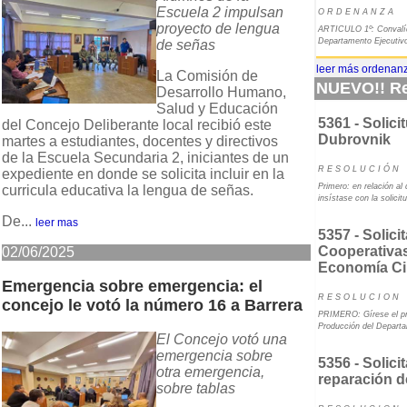
Escuela 2 impulsan
O R D E N A N Z A
proyecto de lengua
ARTICULO 1º: Convalíd
Departamento Ejecutivo
de señas
leer más ordenanz
La Comisión de
NUEVO!! Re
Desarrollo Humano,
Salud y Educación
5361 - Solici
del Concejo Deliberante local recibió este
Dubrovnik
martes a estudiantes, docentes y directivos
de la Escuela Secundaria 2, iniciantes de un
R E S O L U C I Ó N
expediente en donde se solicita incluir en la
Primero: en relación al
curricula educativa la lengua de señas.
insístase con la solici
De...
leer mas
5357 - Solici
Cooperativas
02/06/2025
Economía Ci
Emergencia sobre emergencia: el
R E S O L U C I O N
concejo le votó la número 16 a Barrera
PRIMERO: Gírese el pre
Producción del Depart
El Concejo votó una
emergencia sobre
5356 - Solici
otra emergencia,
reparación d
sobre tablas