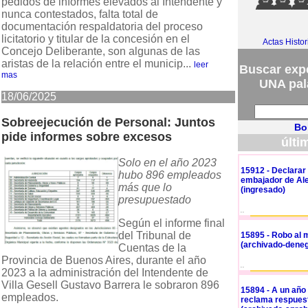
pedidos de informes elevados al Intendente y
nunca contestados, falta total de
documentación respaldatoria del proceso
licitatorio y titular de la concesión en el
Actas Histo
Concejo Deliberante, son algunas de las
aristas de la relación entre el municip...
leer
Buscar expe
mas
UNA pal
18/06/2025
Sobreejecución de Personal: Juntos
Bo
pide informes sobre excesos
últi
Solo en el año 2023
15912 - Declarar d
hubo 896 empleados
embajador de Ale
más que lo
(ingresado)
presupuestado
..
Según el informe final
del Tribunal de
15895 - Robo al m
(archivado-deneg
Cuentas de la
Provincia de Buenos Aires, durante el año
..
2023 a la administración del Intendente de
Villa Gesell Gustavo Barrera le sobraron 896
15894 - A un año
empleados.
reclama respues