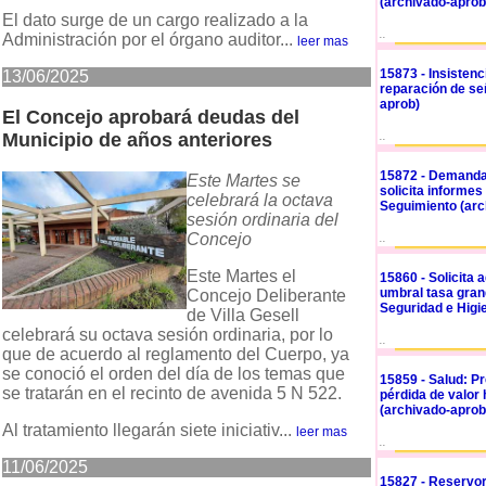
(archivado-aprob
El dato surge de un cargo realizado a la
..
Administración por el órgano auditor...
leer mas
15873 - Insistenc
13/06/2025
reparación de señ
aprob)
El Concejo aprobará deudas del
Municipio de años anteriores
..
15872 - Demanda
Este Martes se
solicita informes
celebrará la octava
Seguimiento (arc
sesión ordinaria del
Concejo
..
Este Martes el
15860 - Solicita
umbral tasa gran
Concejo Deliberante
Seguridad e Higi
de Villa Gesell
celebrará su octava sesión ordinaria, por lo
..
que de acuerdo al reglamento del Cuerpo, ya
se conoció el orden del día de los temas que
15859 - Salud: Pr
se tratarán en el recinto de avenida 5 N 522.
pérdida de valor
(archivado-aprob
Al tratamiento llegarán siete iniciativ...
leer mas
..
11/06/2025
15827 - Reservor