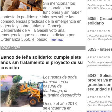
R E S O L U C I O N
Sin mencionar los
También se giran los e
adicionales por
PRIMERO: Gírese los p
funciones y sin haber
contestado pedidos de informes sobre las
5355 - Crea
consecuencias practicas de la emergencia en
solidario
vigencia y sobre tablas, el Concejo
Deliberante de Villa Gesell votó una
R E S O L U C I O N
emergencia, que se suma a la dictada por
PRIMERO: Gírese el pr
Ordenanza 3550, el pasad...
leer mas
Ejecutivo Municipal a fi
02/06/2025
5353 - Interes
Banco de leña solidario: cumple siete
R E S O L U C I O N
años sin tratamiento el proyecto de su
También se gira exped
presentes expedientes 
creación
5343 - Solic
Los restos de poda
progresiva m
terminan en el
grandes con
basural de
seguridad e 
Madariaga, un
autentico desperdicio
R E S O L U C I Ó N
PRIMERO: Gírese el pr
Desde el año 2018
Ejecutivo Municipal a f
se encuentra en