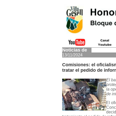
Noticias de
13/11/2024
Comisiones: el oficiali
tratar el pedido de inf
El ba
prote
la op
de in
El of
Conc
decid