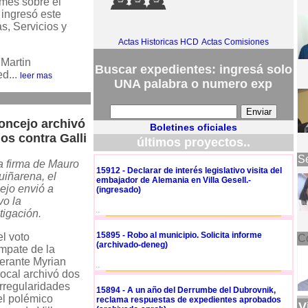
rmes sobre el
ingresó este
s, Servicios y
Actas Historicas HCD
Actas Comisiones
 Martin
Buscar expedientes: ingresá solo
d...
leer mas
UNA palabra o numero exp
oncejo archivó
Boletines oficiales
os contra Galli
últimos proyectos..
Se
a firma de Mauro
15912 - Declarar de interés legislativo visita del
uiñarena, el
embajador de Alemania en Villa Gesell.-
ejo envió a
(ingresado)
vo la
..
tigación.
15895 - Robo al municipio. Solicita informe
l voto
C
(archivado-deneg)
mpate de la
erante Myrian
..
 local archivó dos
irregularidades
15894 - A un año del Derrumbe del Dubrovnik,
el polémico
reclama respuestas de expedientes aprobados
V