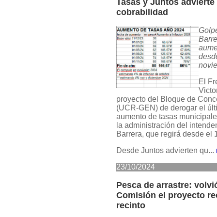
Tasas y Juntos advierte 
cobrabilidad
Golpe
Barre
aumen
desde
novi
El Fr
Victo
proyecto del Bloque de Conc
(UCR-GEN) de derogar el últ
aumento de tasas municipale
la administración del intend
Barrera, que regirá desde el 
Desde Juntos advierten qu...
23/10/2024
Pesca de arrastre: volvi
Comisión el proyecto re
recinto