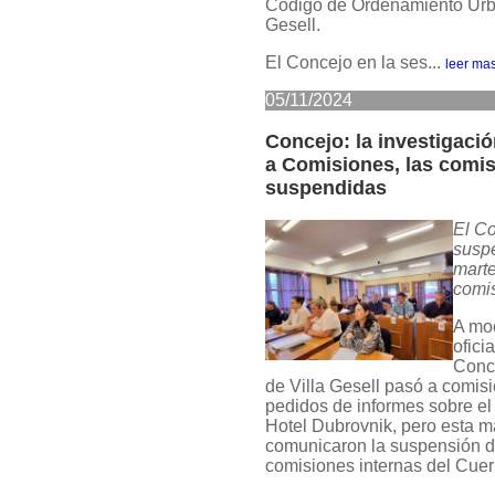
Código de Ordenamiento Urb
Gesell.
El Concejo en la ses...
leer ma
05/11/2024
Concejo: la investigaci
a Comisiones, las comi
suspendidas
El C
susp
marte
comi
A moc
ofici
Conc
de Villa Gesell pasó a comisi
pedidos de informes sobre el
Hotel Dubrovnik, pero esta 
comunicaron la suspensión d
comisiones internas del Cuer