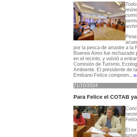
Todos
reúne
comis
perma
archi
Pese 
acuer
por la pesca de arrastre a la 
Buenos Aires fue rechazado p
en el recinto, y volvió a entra
Comisión de Turismo, Ecolog
Ambiente. El presidente de l
Emiliano Felice comprom...
l
21/10/2024
Para Felice el COTAB ya
Conce
secre
Felic
El ex
turis