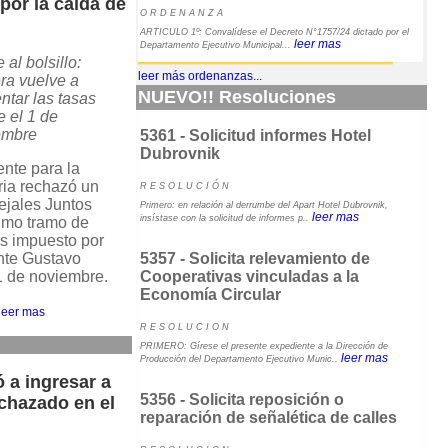
por la caída de
O R D E N A N Z A
ARTICULO 1º: Convalídese el Decreto N°1757/24 dictado por el
leer mas
Departamento Ejecutivo Municipal...
 al bolsillo:
leer más ordenanzas...
ra vuelve a
NUEVO!! Resoluciones
tar las tasas
 el 1 de
embre
5361 - Solicitud informes Hotel
Dubrovnik
ente para la
ria rechazó un
R E S O L U C I Ó N
ejales Juntos
Primero: en relación al derrumbe del Apart Hotel Dubrovnik,
leer mas
insístase con la solicitud de informes p..
imo tramo de
s impuesto por
ente Gustavo
5357 - Solicita relevamiento de
1 de noviembre.
Cooperativas vinculadas a la
Economía Circular
leer mas
R E S O L U C I O N
PRIMERO: Gírese el presente expediente a la Dirección de
leer mas
Producción del Departamento Ejecutivo Munic..
ó a ingresar a
5356 - Solicita reposición o
chazado en el
reparación de señalética de calles