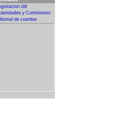
gislacion útil
utoridades y Comisiones
ribunal de cuentas