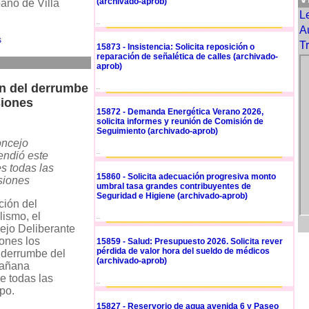
(archivado-aprob)
ano de Villa
Le
..
A
s
T
15873 - Insistencia: Solicita reposición o
reparación de señalética de calles (archivado-
aprob)
ón del derrumbe
..
siones
15872 - Demanda Energética Verano 2026,
solicita informes y reunión de Comisión de
Seguimiento (archivado-aprob)
oncejo
..
endió este
s todas las
15860 - Solicita adecuación progresiva monto
siones
umbral tasa grandes contribuyentes de
Seguridad e Higiene (archivado-aprob)
ión del
alismo, el
..
ejo Deliberante
ones los
15859 - Salud: Presupuesto 2026. Solicita rever
pérdida de valor hora del sueldo de médicos
 derrumbe del
(archivado-aprob)
mañana
e todas las
..
po.
15827 - Reservorio de agua avenida 6 y Paseo