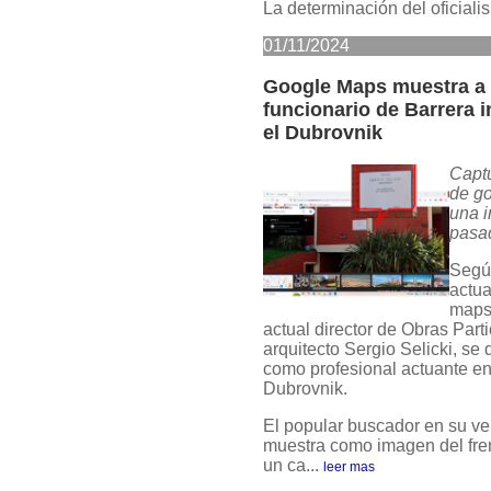
La determinación del oficialis
01/11/2024
Google Maps muestra a 
funcionario de Barrera i
el Dubrovnik
Captu
de g
una 
pasa
Segú
actual
maps
actual director de Obras Parti
arquitecto Sergio Selicki, s
como profesional actuante en 
Dubrovnik.
El popular buscador en su v
muestra como imagen del fren
un ca...
leer mas