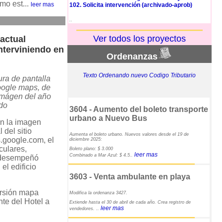
mo est...
leer mas
102. Solicita intervención (archivado-aprob)
..
Ver todos los proyectos
actual
nterviniendo en
Ordenanzas
Texto Ordenando nuevo Codigo Tributario
ra de pantalla
oogle maps, de
imágen del año
do
3604 - Aumento del boleto transporte
urbano a Nuevo Bus
n la imagen
 del sitio
Aumenta el boleto urbano. Nuevos valores desde el 19 de
.google.com, el
diciembre 2025:
culares,
Boleto plano: $ 3.000
leer mas
Combinado a Mar Azul: $ 4.5..
e desempeñó
el edificio
3603 - Venta ambulante en playa
ersión mapa
Modifica la ordenanza 3427.
te del Hotel a
Extiende hasta el 30 de abril de cada año. Crea registro de
leer mas
vendedores. ..