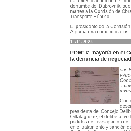
tratamiento al pedido de info
derrumbe del Dubrovnik, que 
martes a la Comisión de Obra
Transporte Público.
El presidente de la Comisión
Arguiñarena comunicó a los e
11/11/2024
POM: la mayoría en el C
la denuncia de negociad
con l
y Arg
Conc
archi
inves
Con e
dese
presidenta del Concejo Delib
Oillataguerre, el deliberativo
pedidos de investigación de 
en el tratamiento y sanción d