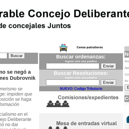
N
Buscar ordenanzas:
Ingese solo una palabra
No
Ape
smo se negó a
Buscar Resoluciones:
Cor
ormes Dubrovnik
Ingese solo una palabra
No 
rrerismo se
NUEVO: Codigo Tributario
ge: impiden que
C
osición se haga
formación
icialismo en el
ejo Deliberante
ió no dar