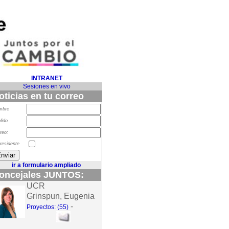
INTRANET
Sesiones en vivo
oticias en tu correo
mbre
lido
reo:
residente
ir a formulario ampliado
oncejales JUNTOS:
UCR
Grinspun, Eugenia
-
Proyectos: (55)