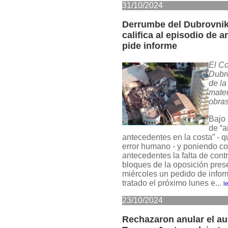
31/10/2024
Derrumbe del Dubrovnik
califica al episodio de 
pide informe
El Co
Dubro
de la
mater
obra
Bajo 
de “a
antecedentes en la costa” - 
error humano - y poniendo c
antecedentes la falta de contr
bloques de la oposición pres
miércoles un pedido de infor
tratado el próximo lunes e...
l
23/10/2024
Rechazaron anular el a