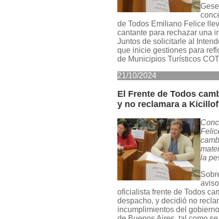
Gesel
conce
de Todos Emiliano Felice llev
cantante para rechazar una in
Juntos de solicitarle al Inten
que inicie gestiones para refl
de Municipios Turísticos COT
21/10/2024
El Frente de Todos cam
y no reclamara a Kicillo
Conc
Felic
cambi
mater
la pe
Sobre
aviso
oficialista frente de Todos ca
despacho, y decidió no recla
incumplimientos del gobierno
de Buenos Aires, tal como s