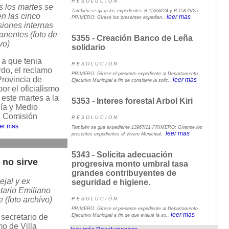
R E S O L U C I O N
 los martes se
También se giran los expedientes B-15368/24 y B-15873/25.-
n las cinco
leer mas
PRIMERO: Gírese los presentes expedien..
iones internas
nentes (foto de
5355 - Creación Banco de Leña
vo)
solidario
a que tenia
R E S O L U C I O N
do, el reclamo
PRIMERO: Gírese el presente expediente al Departamento
Provincia de
leer mas
Ejecutivo Municipal a fin de considere la solic..
or el oficialismo
r este martes a la
5353 - Interes forestal Arbol Kiri
ía y Medio
a Comisión
R E S O L U C I O N
eer mas
También se gira expediente 13967/21 PRIMERO: Gírense los
leer mas
presentes expedientes al Vivero Municipal..
5343 - Solicita adecuación
 no sirve
progresiva monto umbral tasa
grandes contribuyentes de
jal y ex
seguridad e higiene.
tario Emiliano
e (foto archivo)
R E S O L U C I Ó N
PRIMERO: Gírese el presente expediente al Departamento
leer mas
 secretario de
Ejecutivo Municipal a fin de que evalué la so..
mo de Villa