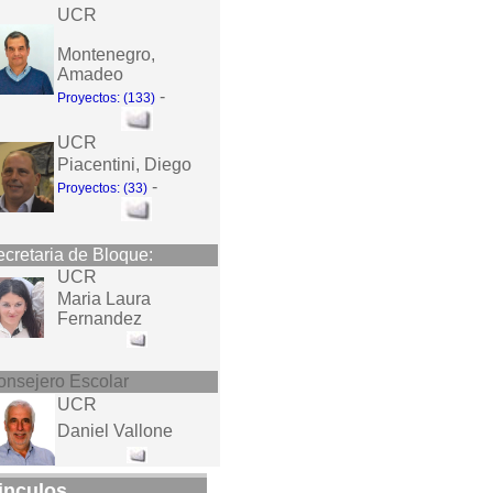
UCR
Montenegro,
Amadeo
-
Proyectos: (133)
UCR
Piacentini, Diego
-
Proyectos: (33)
cretaria de Bloque:
UCR
Maria Laura
Fernandez
onsejero Escolar
UCR
Daniel Vallone
inculos