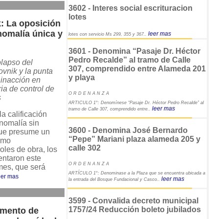
3602 - Interes social escrituracion
lotes
: La oposición
anomalía única y
leer mas
lotes con servicio Ms 299, 355 y 367..
3601 - Denomina “Pasaje Dr. Héctor
Pedro Recalde” al tramo de Calle
lapso del
307, comprendido entre Alameda 201
vnik y la punta
y playa
 inacción en
ia de control de
O R D E N A N Z A
s
ARTICULO 1°: Denomínese “Pasaje Dr. Héctor Pedro Recalde” al
leer mas
tramo de Calle 307, comprendido entre..
la calificación
nomalía sin
3600 - Denomina José Bernardo
que presume un
“Pepe” Mariani plaza alameda 205 y
omo
calle 302
oles de obra, los
entaron este
O R D E N A N Z A
mes, que será
ARTÍCULO 1°: Denominase a la Plaza que se encuentra ubicada a
eer mas
leer mas
la entrada del Bosque Fundacional y Casco..
3599 - Convalida decreto municipal
1757/24 Reducción boleto jubilados
umento de