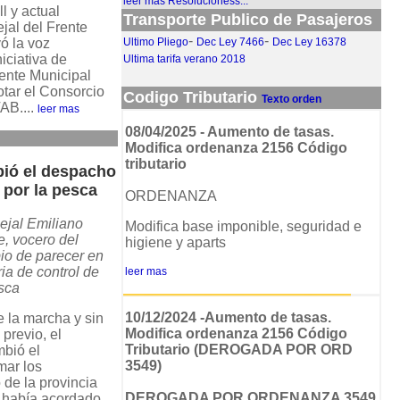
leer más Resolucioness...
l y actual
Transporte Publico de Pasajeros
jal del Frente
-
-
ó la voz
Ultimo Pliego
Dec Ley 7466
Dec Ley 16378
iciativa de
Ultima tarifa verano 2018
dente Municipal
otar el Consorcio
Codigo Tributario
Texto orden
AB....
leer mas
08/04/2025 - Aumento de tasas.
Modifica ordenanza 2156 Código
tributario
bió el despacho
f por la pesca
ORDENANZA
ejal Emiliano
Modifica base imponible, seguridad e
e, vocero del
higiene y aparts
o de parecer en
ia de control de
leer mas
sca
10/12/2024 -Aumento de tasas.
 la marcha y sin
Modifica ordenanza 2156 Código
 previo, el
Tributario (DEROGADA POR ORD
mbió el
3549)
mar los
 de la provincia
DEROGADA POR ORDENANZA 3549
e había acordado