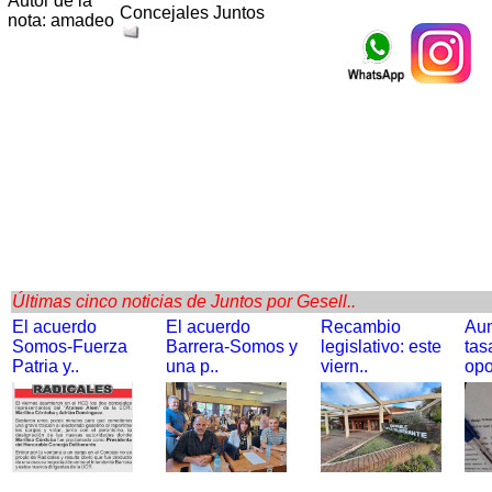
Autor de la
Concejales Juntos
nota: amadeo
Últimas cinco noticias de Juntos por Gesell..
El acuerdo
El acuerdo
Recambio
Au
Somos-Fuerza
Barrera-Somos y
legislativo: este
tas
Patria y..
una p..
viern..
opo