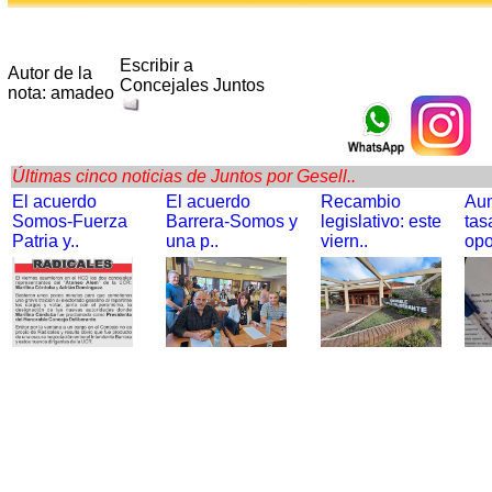
Escribir a
Autor de la
Concejales Juntos
nota: amadeo
Últimas cinco noticias de Juntos por Gesell..
El acuerdo
El acuerdo
Recambio
Au
Somos-Fuerza
Barrera-Somos y
legislativo: este
tas
Patria y..
una p..
viern..
opo