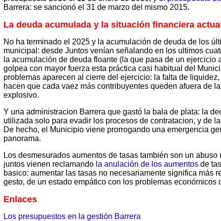
Barrera: se sancionó el 31 de marzo del mismo 2015.
La deuda acumulada y la situación financiera actua
No ha terminado el 2025 y la acumulación de deuda de los últ
municipal: desde Juntos venían señalando en los ultimos cuatr
la acumulación de deuda floante (la que pasa de un ejercicio
golpea con mayor fuerza esta práctica casi habitual del Municip
problemas aparecen al cierre del ejercicio: la falta de liquide
hacen que cada vaez más contribuyentes queden afuera de la p
explosivo.
Y una administracion Barrera que gastó la bala de plata: la d
utilizada solo para evadir los procesos de contratacion, y de l
De hecho, el Municipio viene prorrogando una emergencia gen
panorama.
Los desmesurados aumentos de tasas también son un abuso no
juntos vienen reclamando
la anulación de los aumentos
de ta
basico: aumentar las tasas no necesariamente significa más r
gesto, de un estado empático con los problemas económicos q
Enlaces
Los presupuestos en la gestión Barrera