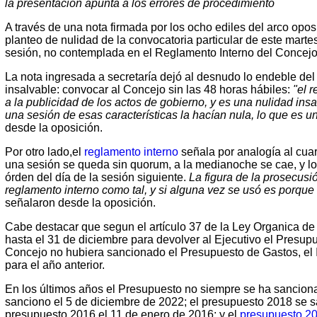
la presentación apunta a los errores de procedimiento
A través de una nota firmada por los ocho ediles del arco opos
planteo de nulidad de la convocatoria particular de este marte
sesión, no contemplada en el Reglamento Interno del Concejo
La nota ingresada a secretaría dejó al desnudo lo endeble de
insalvable: convocar al Concejo sin las 48 horas hábiles:
"el 
a la publicidad de los actos de gobierno, y es una nulidad in
una sesión de esas características la hacían nula, lo que es 
desde la oposición.
Por otro lado,el
reglamento interno
señala por analogía al cuart
una sesión se queda sin quorum, a la medianoche se cae, y lo
órden del día de la sesión siguiente.
La figura de la prosecusi
reglamento interno como tal, y si alguna vez se usó es porque
señalaron desde la oposición.
Cabe destacar que segun el artículo 37 de la Ley Organica de 
hasta el 31 de diciembre para devolver al Ejecutivo el Presup
Concejo no hubiera sancionado el Presupuesto de Gastos, el I
para el año anterior.
En los últimos años el Presupuesto no siempre se ha sancion
sanciono el 5 de diciembre de 2022; el presupuesto 2018 se s
presupuesto 2016 el 11 de enero de 2016; y el
presupuesto 2