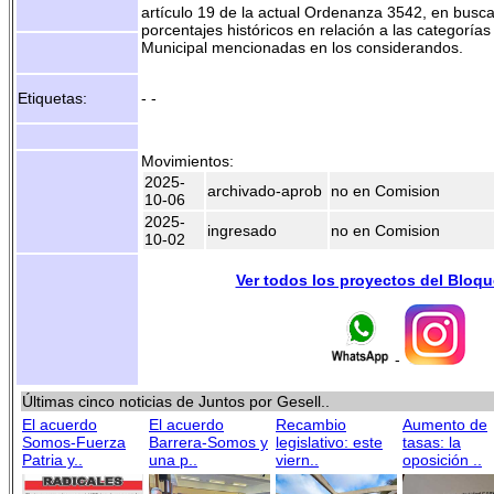
artículo 19 de la actual Ordenanza 3542, en busca
porcentajes históricos en relación a las categorías
Municipal mencionadas en los considerandos.
Etiquetas:
- -
Movimientos:
2025-
archivado-aprob
no en Comision
10-06
2025-
ingresado
no en Comision
10-02
Ver todos los proyectos del Bloq
-
Últimas cinco noticias de Juntos por Gesell..
El acuerdo
El acuerdo
Recambio
Aumento de
Somos-Fuerza
Barrera-Somos y
legislativo: este
tasas: la
Patria y..
una p..
viern..
oposición ..