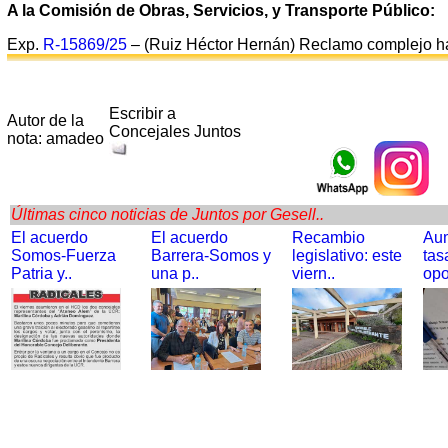
A la Comisión de Obras, Servicios, y Transporte Público:
Exp.
R-15869/25
– (Ruiz Héctor Hernán) Reclamo complejo hab
Escribir a
Autor de la
Concejales Juntos
nota: amadeo
Últimas cinco noticias de Juntos por Gesell..
El acuerdo
El acuerdo
Recambio
Au
Somos-Fuerza
Barrera-Somos y
legislativo: este
tas
Patria y..
una p..
viern..
opo