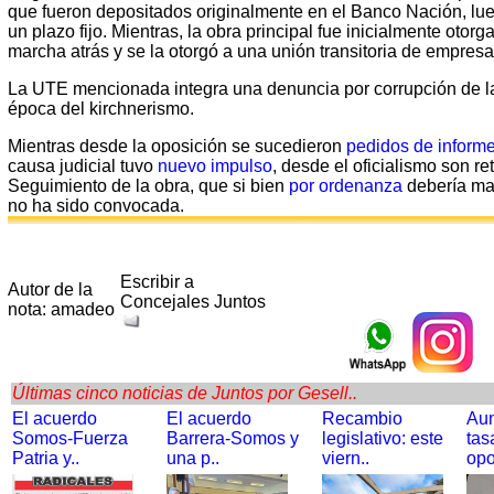
que fueron depositados originalmente en el Banco Nación, lueg
un plazo fijo. Mientras, la obra principal fue inicialmente otor
marcha atrás y se la otorgó a una unión transitoria de empresa
La UTE mencionada integra una denuncia por corrupción de l
época del kirchnerismo.
Mientras desde la oposición se sucedieron
pedidos de inform
causa judicial tuvo
nuevo impulso
, desde el oficialismo son re
Seguimiento de la obra, que si bien
por ordenanza
debería ma
no ha sido convocada.
Escribir a
Autor de la
Concejales Juntos
nota: amadeo
Últimas cinco noticias de Juntos por Gesell..
El acuerdo
El acuerdo
Recambio
Au
Somos-Fuerza
Barrera-Somos y
legislativo: este
tas
Patria y..
una p..
viern..
opo