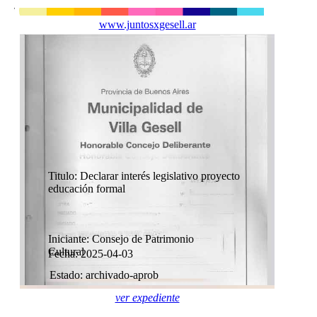
www.juntosxgesell.ar
Titulo: Declarar interés legislativo proyecto
educación formal
Iniciante: Consejo de Patrimonio
Cultural
Fecha: 2025-04-03
Estado: archivado-aprob
ver expediente