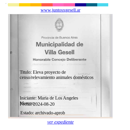
www.juntosxgesell.ar
Titulo: Eleva proyecto de
censo/relevamiento animales domésticos
Iniciante: Maria de Los Angeles
Moreno
Fecha: 2024-08-20
Estado: archivado-aprob
ver expediente