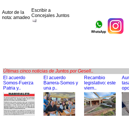
Escribir a
Autor de la
Concejales Juntos
nota: amadeo
Últimas cinco noticias de Juntos por Gesell..
El acuerdo
El acuerdo
Recambio
Au
Somos-Fuerza
Barrera-Somos y
legislativo: este
tas
Patria y..
una p..
viern..
opo