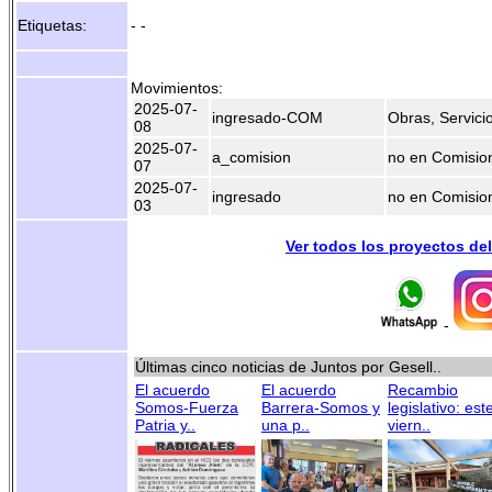
Etiquetas:
- -
Movimientos:
2025-07-
ingresado-COM
Obras, Servici
08
2025-07-
a_comision
no en Comisio
07
2025-07-
ingresado
no en Comisio
03
Ver todos los proyectos de
-
Últimas cinco noticias de Juntos por Gesell..
El acuerdo
El acuerdo
Recambio
Somos-Fuerza
Barrera-Somos y
legislativo: est
Patria y..
una p..
viern..