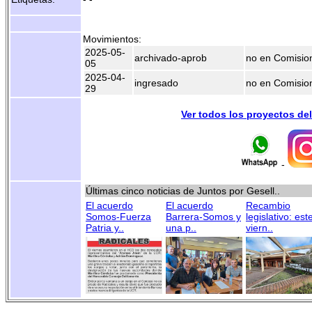
Movimientos:
2025-05-
archivado-aprob
no en Comisio
05
2025-04-
ingresado
no en Comisio
29
Ver todos los proyectos de
-
Últimas cinco noticias de Juntos por Gesell..
El acuerdo
El acuerdo
Recambio
Somos-Fuerza
Barrera-Somos y
legislativo: est
Patria y..
una p..
viern..