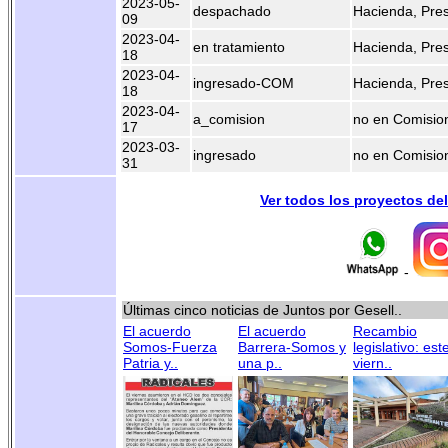
2023-05-
despachado
Hacienda, Pre
09
2023-04-
en tratamiento
Hacienda, Pre
18
2023-04-
ingresado-COM
Hacienda, Pre
18
2023-04-
a_comision
no en Comisio
17
2023-03-
ingresado
no en Comisio
31
Ver todos los proyectos de
-
Últimas cinco noticias de Juntos por Gesell..
El acuerdo
El acuerdo
Recambio
Somos-Fuerza
Barrera-Somos y
legislativo: est
Patria y..
una p..
viern..