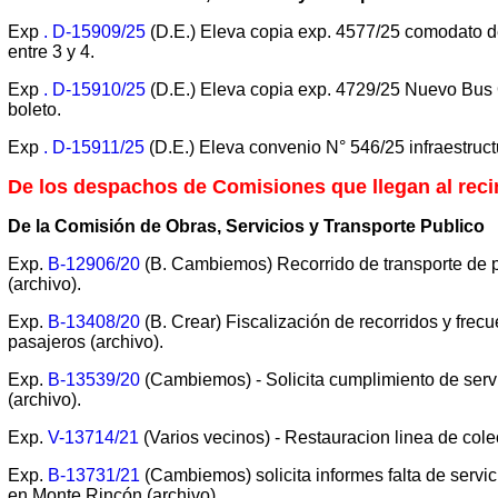
Exp
. D-15909/25
(D.E.) Eleva copia exp. 4577/25 comodato d
entre 3 y 4.
Exp
. D-15910/25
(D.E.) Eleva copia exp. 4729/25 Nuevo Bus 
boleto.
Exp
. D-15911/25
(D.E.) Eleva convenio N° 546/25 infraestruc
De los despachos de Comisiones que llegan al reci
De la Comisión de Obras, Servicios y Transporte Publico
Exp.
B-12906/20
(B. Cambiemos) Recorrido de transporte de 
(archivo).
Exp.
B-13408/20
(B. Crear) Fiscalización de recorridos y frec
pasajeros (archivo).
Exp.
B-13539/20
(Cambiemos) - Solicita cumplimiento de se
(archivo).
Exp.
V-13714/21
(Varios vecinos) - Restauracion linea de colec
Exp.
B-13731/21
(Cambiemos) solicita informes falta de servi
en Monte Rincón (archivo).