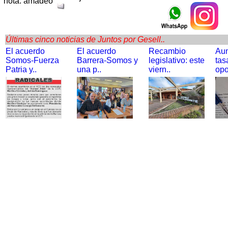
nota: amadeo
Últimas cinco noticias de Juntos por Gesell..
El acuerdo
El acuerdo
Recambio
Au
Somos-Fuerza
Barrera-Somos y
legislativo: este
tas
Patria y..
una p..
viern..
opo