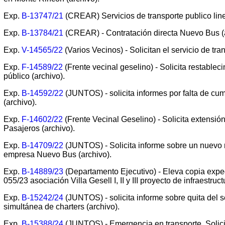
Exp.
B-13747/21
(CREAR) Servicios de transporte publico lin
Exp.
B-13784/21
(CREAR) - Contratación directa Nuevo Bus (a
Exp.
V-14565/22
(Varios Vecinos) - Solicitan el servicio de tr
Exp.
F-14589/22
(Frente vecinal geselino) - Solicita restablec
público (archivo).
Exp.
B-14592/22
(JUNTOS) - solicita informes por falta de cu
(archivo).
Exp.
F-14602/22
(Frente Vecinal Geselino) - Solicita extensión
Pasajeros (archivo).
Exp.
B-14709/22
(JUNTOS) - Solicita informe sobre un nuevo re
empresa Nuevo Bus (archivo).
Exp.
B-14889/23
(Departamento Ejecutivo) - Eleva copia exp
055/23 asociación Villa Gesell I, II y III proyecto de infraestruct
Exp.
B-15242/24
(JUNTOS) - solicita informe sobre quita del se
simultánea de charters (archivo).
Exp.
B-15388/24
(JUNTOS) - Emergencia en transporte. Solici