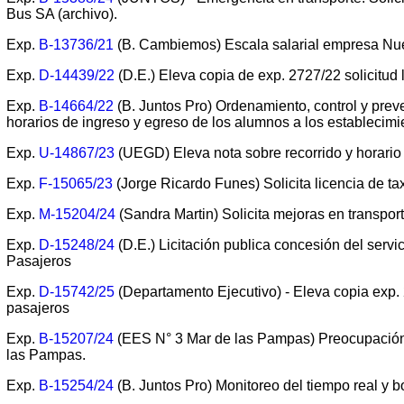
Bus SA (archivo).
Exp.
B-13736/21
(B. Cambiemos) Escala salarial empresa Nue
Exp.
D-14439/22
(D.E.) Eleva copia de exp. 2727/22 solicitud
Exp.
B-14664/22
(B. Juntos Pro) Ordenamiento, control y preve
horarios de ingreso y egreso de los alumnos a los establecimi
Exp.
U-14867/23
(UEGD) Eleva nota sobre recorrido y horario t
Exp.
F-15065/23
(Jorge Ricardo Funes) Solicita licencia de tax
Exp.
M-15204/24
(Sandra Martin) Solicita mejoras en transport
Exp.
D-15248/24
(D.E.) Licitación publica concesión del serv
Pasajeros
Exp.
D-15742/25
(Departamento Ejecutivo) - Eleva copia exp. 
pasajeros
Exp.
B-15207/24
(EES N° 3 Mar de las Pampas) Preocupación
las Pampas.
Exp.
B-15254/24
(B. Juntos Pro) Monitoreo del tiempo real y b