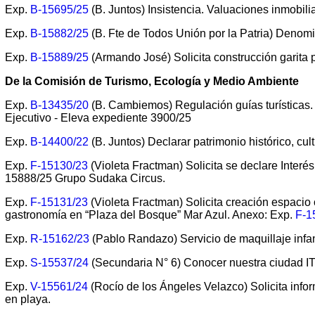
Exp.
B-15695/25
(B. Juntos) Insistencia. Valuaciones inmobilia
Exp.
B-15882/25
(B. Fte de Todos Unión por la Patria) Denomi
Exp.
B-15889/25
(Armando José) Solicita construcción garita 
De la Comisión de Turismo, Ecología y Medio Ambiente
Exp.
B-13435/20
(B. Cambiemos) Regulación guías turísticas
Ejecutivo - Eleva expediente 3900/25
Exp.
B-14400/22
(B. Juntos) Declarar patrimonio histórico, cultu
Exp.
F-15130/23
(Violeta Fractman) Solicita se declare Interés t
15888/25 Grupo Sudaka Circus.
Exp.
F-15131/23
(Violeta Fractman) Solicita creación espacio c
gastronomía en “Plaza del Bosque” Mar Azul. Anexo: Exp.
F-1
Exp.
R-15162/23
(Pablo Randazo) Servicio de maquillaje infan
Exp.
S-15537/24
(Secundaria N° 6) Conocer nuestra ciudad ITV
Exp.
V-15561/24
(Rocío de los Ángeles Velazco) Solicita info
en playa.