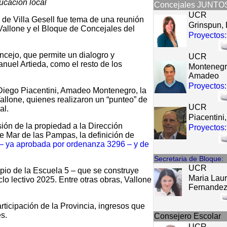
ucacion local
Concejales JUNTO
UCR
 de Villa Gesell fue tema de una reunión
Grinspun,
Vallone y el Bloque de Concejales del
Proyectos:
oncejo, que permite un dialogro y
UCR
nuel Artieda, como el resto de los
Montenegr
Amadeo
Proyectos:
 Diego Piacentini, Amadeo Montenegro, la
allone, quienes realizaron un “punteo” de
UCR
al.
Piacentini
ión de la propiedad a la Dirección
Proyectos:
e Mar de las Pampas, la definición de
 – ya aprobada por ordenanza 3296 – y de
Secretaria de Bloque:
UCR
opio de la Escuela 5 – que se construye
Maria Lau
iclo lectivo 2025. Entre otras obras, Vallone
Fernande
ticipación de la Provincia, ingresos que
s.
Consejero Escolar
UCR