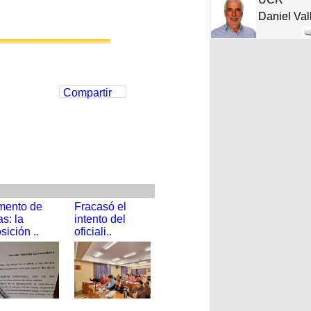
Daniel Val
Compartir
mento de
Fracasó el
as: la
intento del
sición ..
oficiali..