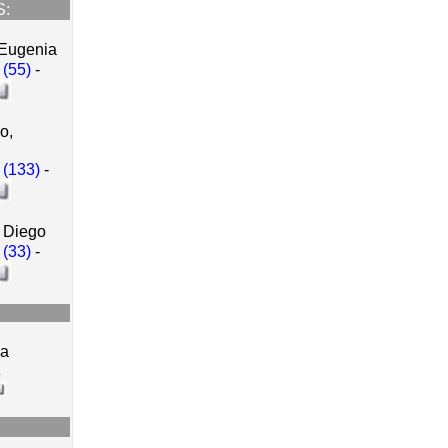
S:
 Eugenia
 (55)
-
o,
 (133)
-
, Diego
 (33)
-
ra
z