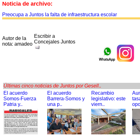
Noticia de archivo:
Preocupa a Juntos la falta de infraestructura escolar
Escribir a
Autor de la
Concejales Juntos
nota: amadeo
Últimas cinco noticias de Juntos por Gesell..
El acuerdo
El acuerdo
Recambio
Au
Somos-Fuerza
Barrera-Somos y
legislativo: este
tas
Patria y..
una p..
viern..
opo