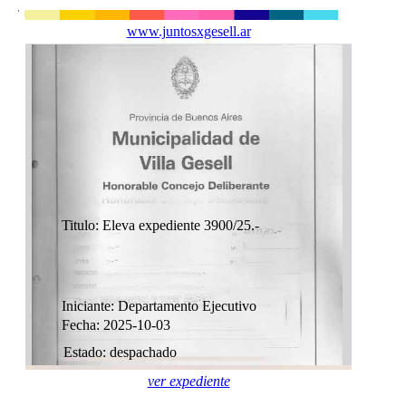
www.juntosxgesell.ar
Titulo: Eleva expediente 3900/25.-
Iniciante: Departamento Ejecutivo
Fecha: 2025-10-03
Estado: despachado
ver expediente