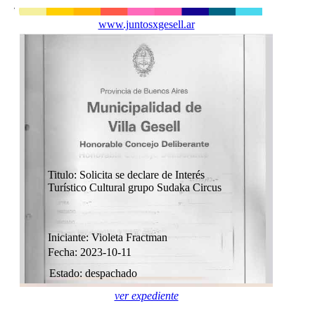
www.juntosxgesell.ar
Titulo: Solicita se declare de Interés
Turístico Cultural grupo Sudaka Circus
Iniciante: Violeta Fractman
Fecha: 2023-10-11
Estado: despachado
ver expediente