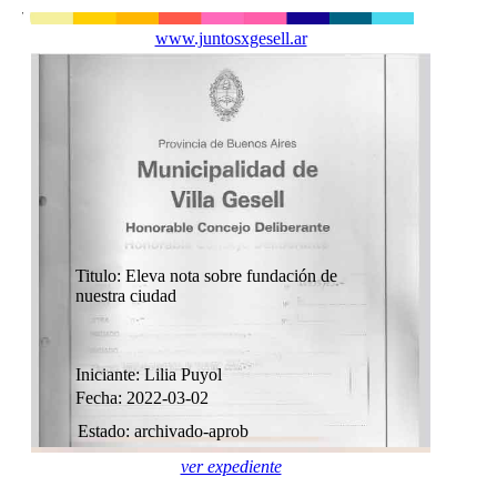
www.juntosxgesell.ar
Titulo: Eleva nota sobre fundación de
nuestra ciudad
Iniciante: Lilia Puyol
Fecha: 2022-03-02
Estado: archivado-aprob
ver expediente