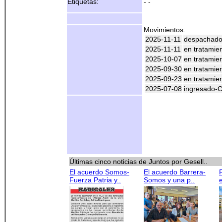
Etiquetas:
- -
Movimientos:
2025-11-11
despachad
2025-11-11
en tratamie
2025-10-07
en tratamie
2025-09-30
en tratamie
2025-09-23
en tratamie
2025-07-08
ingresado
Últimas cinco noticias de Juntos por Gesell..
El acuerdo Somos-
El acuerdo Barrera-
Fuerza Patria y..
Somos y una p..
e