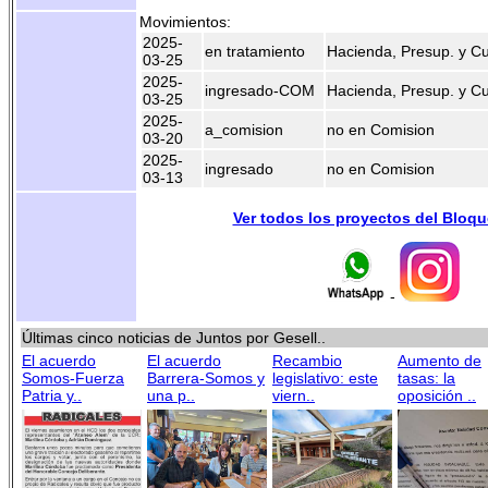
Movimientos:
2025-
en tratamiento
Hacienda, Presup. y C
03-25
2025-
ingresado-COM
Hacienda, Presup. y C
03-25
2025-
a_comision
no en Comision
03-20
2025-
ingresado
no en Comision
03-13
Ver todos los proyectos del Bloq
-
Últimas cinco noticias de Juntos por Gesell..
El acuerdo
El acuerdo
Recambio
Aumento de
Somos-Fuerza
Barrera-Somos y
legislativo: este
tasas: la
Patria y..
una p..
viern..
oposición ..