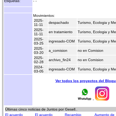
Etiquetas:
- -
Movimientos:
2025-
despachado
Turismo, Ecologia y M
11-11
2025-
en tratamiento
Turismo, Ecologia y M
11-11
2025-
ingresado-COM
Turismo, Ecologia y M
03-25
2025-
a_comision
no en Comision
03-20
2025-
archivo_fin24
no en Comision
02-28
2024-
ingresado-COM
Turismo, Ecologia y M
03-05
Ver todos los proyectos del Bloq
-
Últimas cinco noticias de Juntos por Gesell..
El acuerdo
El acuerdo
Recambio
Aumento de