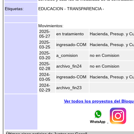
Etiquetas:
EDUCACION - TRANSPARENCIA -
Movimientos:
2025-
en tratamiento
Hacienda, Presup. y C
05-27
2025-
ingresado-COM
Hacienda, Presup. y C
03-25
2025-
a_comision
no en Comision
03-20
2025-
archivo_fin24
no en Comision
02-28
2024-
ingresado-COM
Hacienda, Presup. y C
03-05
2024-
archivo_fin23
02-29
Ver todos los proyectos del Bloq
-