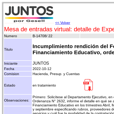
<< Volver
Mesa de entradas virtual: detalle de Exp
Numero
B-14708/ 22
Incumplimiento rendición del 
Titulo
Financiamiento Educativo, ord
JUNTOS
Iniciante
Fecha
2022-10-12
Comision
Hacienda, Presup. y Cuentas
Estado
en tratamiento
Primero: Solicítese al Departamento Ejecutivo, en
Observaciones:
Ordenanza N° 2632, informe el detalle en qué se 
Financiamiento Educativo en los trimestres Abril, M
y septiembre especificando rubros, proveedores d
servicios y cuál fue la modalidad de la contratación