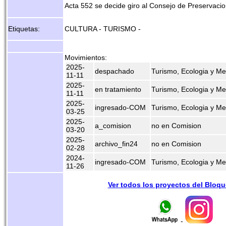
Acta 552 se decide giro al Consejo de Preservacio
Etiquetas:
CULTURA - TURISMO -
Movimientos:
2025-
despachado
Turismo, Ecologia y M
11-11
2025-
en tratamiento
Turismo, Ecologia y M
11-11
2025-
ingresado-COM
Turismo, Ecologia y M
03-25
2025-
a_comision
no en Comision
03-20
2025-
archivo_fin24
no en Comision
02-28
2024-
ingresado-COM
Turismo, Ecologia y M
11-26
Ver todos los proyectos del Bloq
-