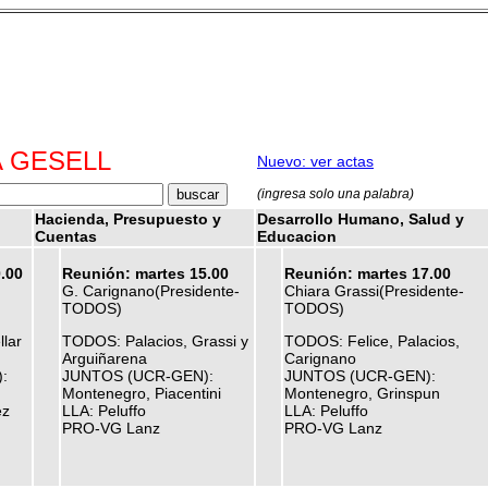
LA GESELL
Nuevo: ver actas
(ingresa solo una palabra)
Hacienda, Presupuesto y
Desarrollo Humano, Salud y
Cuentas
Educacion
.00
Reunión: martes 15.00
Reunión: martes 17.00
G. Carignano(Presidente-
Chiara Grassi(Presidente-
)
TODOS)
TODOS)
lar
TODOS: Palacios, Grassi y
TODOS: Felice, Palacios,
Arguiñarena
Carignano
:
JUNTOS (UCR-GEN):
JUNTOS (UCR-GEN):
Montenegro, Piacentini
Montenegro, Grinspun
ez
LLA: Peluffo
LLA: Peluffo
PRO-VG Lanz
PRO-VG Lanz