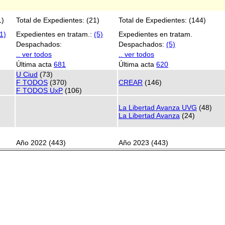
1)
Total de Expedientes: (21)
Total de Expedientes: (144)
1)
Expedientes en tratam.:
(5)
Expedientes en tratam.
Despachados:
Despachados:
(5)
.. ver todos
.. ver todos
Última acta
681
Última acta
620
U Ciud
(73)
F TODOS
(370)
CREAR
(146)
F TODOS UxP
(106)
La Libertad Avanza UVG
(48)
La Libertad Avanza
(24)
Año 2022 (443)
Año 2023 (443)