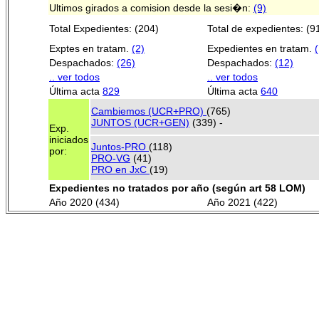
Ultimos girados a comision desde la sesi�n:
(9)
Total Expedientes: (204)
Total de expedientes: (9
Exptes en tratam.
(2)
Expedientes en tratam.
(
Despachados:
(26)
Despachados:
(12)
.. ver todos
.. ver todos
Última acta
829
Última acta
640
Cambiemos (UCR+PRO)
(765)
JUNTOS (UCR+GEN)
(339) -
Exp.
iniciados
Juntos-PRO
(118)
por:
PRO-VG
(41)
PRO en JxC
(19)
Expedientes no tratados por año (según art 58 LOM)
Año 2020 (434)
Año 2021 (422)