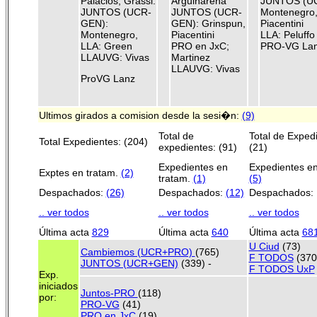
Palacios, Grassi.
Arguiñarena
JUNTOS (U
JUNTOS (UCR-
JUNTOS (UCR-
Montenegro
GEN):
GEN): Grinspun,
Piacentini
Montenegro,
Piacentini
LLA: Peluffo
LLA: Green
PRO en JxC;
PRO-VG La
LLAUVG: Vivas
Martinez
LLAUVG: Vivas
ProVG Lanz
Ultimos girados a comision desde la sesi�n:
(9)
Total de
Total de Exped
Total Expedientes: (204)
expedientes: (91)
(21)
Expedientes en
Expedientes en
Exptes en tratam.
(2)
tratam.
(1)
(5)
Despachados:
(26)
Despachados:
(12)
Despachados:
.. ver todos
.. ver todos
.. ver todos
Última acta
829
Última acta
640
Última acta
68
U Ciud
(73)
Cambiemos (UCR+PRO)
(765)
F TODOS
(370
JUNTOS (UCR+GEN)
(339) -
F TODOS UxP
Exp.
iniciados
Juntos-PRO
(118)
por:
PRO-VG
(41)
PRO en JxC
(19)