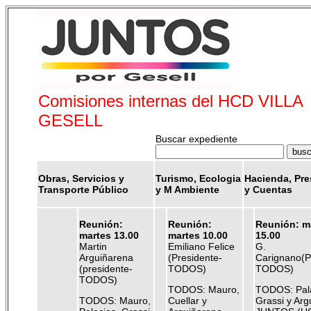
Comisiones internas del HCD VILLA
GESELL
Buscar expediente
Obras, Servicios y
Turismo, Ecologia
Hacienda, Pr
Transporte Público
y M Ambiente
y Cuentas
Reunión:
Reunión:
Reunión: m
martes 13.00
martes 10.00
15.00
Martin
Emiliano Felice
G.
Arguiñarena
(Presidente-
Carignano(P
(presidente-
TODOS)
TODOS)
TODOS)
TODOS: Mauro,
TODOS: Pala
TODOS: Mauro,
Cuellar y
Grassi y Arg