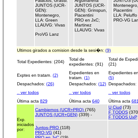
Palacios, Grassi.
Arguiñarena
JUNTOS (U
JUNTOS (UCR-
JUNTOS (UCR-
Montenegro
GEN):
GEN): Grinspun,
Piacentini
Montenegro,
Piacentini
LLA: Peluffo
LLA: Green
PRO en JxC;
PRO-VG La
LLAUVG: Vivas
Martinez
LLAUVG: Vivas
ProVG Lanz
Ultimos girados a comision desde la sesi�n:
(9)
Total de
Total de Exped
Total Expedientes: (204)
expedientes: (91)
(21)
Expedientes en
Expedientes en
Exptes en tratam.
(2)
tratam.
(1)
(5)
Despachados:
(26)
Despachados:
(12)
Despachados:
.. ver todos
.. ver todos
.. ver todos
Última acta
829
Última acta
640
Última acta
68
U Ciud
(73)
Cambiemos (UCR+PRO)
(765)
F TODOS
(370
JUNTOS (UCR+GEN)
(339) -
F TODOS UxP
Exp.
iniciados
Juntos-PRO
(118)
por:
PRO-VG
(41)
PRO en JxC
(19)