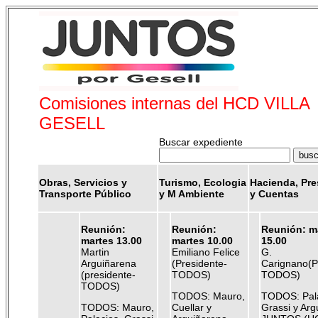
Comisiones internas del HCD VILLA
GESELL
Buscar expediente
Obras, Servicios y
Turismo, Ecologia
Hacienda, Pr
Transporte Público
y M Ambiente
y Cuentas
Reunión:
Reunión:
Reunión: m
martes 13.00
martes 10.00
15.00
Martin
Emiliano Felice
G.
Arguiñarena
(Presidente-
Carignano(P
(presidente-
TODOS)
TODOS)
TODOS)
TODOS: Mauro,
TODOS: Pala
TODOS: Mauro,
Cuellar y
Grassi y Arg