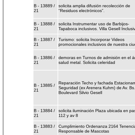
B - 13889 /
solicita amplia difusión recolección de
21
“Residuos electrónicos”.
B - 13888 /
solicita Instrumentar uso de Barbijos-
21
Tapaboca inclusivos. Villa Gesell Inclusi
B - 13887 /
Turismo: solicita Incorporar Videos
21
promocionales inclusivos de nuestra ci
B - 13886 /
demoras en Turnos de admisión en el á
21
salud metal. Solicita celeridad
Reparación Techo y fachada Estaciona
B - 13885 /
Seguridad (ex Arenera Kuhm) de Av. Bs.
21
Boulevard Silvio Gesell
B - 13884 /
solicita iluminación Plaza ubicada en p
21
112 y av 8
B - 13883 /
Cumplimiento Ordenanza 2164 Tenenci
21
Responsable de Mascotas