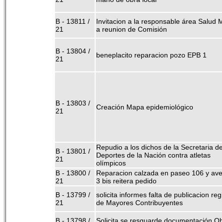
B - 13811 /
Invitacion a la responsable área Salud 
21
a reunion de Comisión
B - 13804 /
beneplacito reparacion pozo EPB 1
21
B - 13803 /
Creación Mapa epidemiológico
21
Repudio a los dichos de la Secretaria d
B - 13801 /
Deportes de la Nación contra atletas
21
olímpicos
B - 13800 /
Reparacion calzada en paseo 106 y ave
21
3 bis reitera pedido
B - 13799 /
solicita informes falta de publicacion reg
21
de Mayores Contribuyentes
B - 13798 /
Solicita se resguarde documentación O