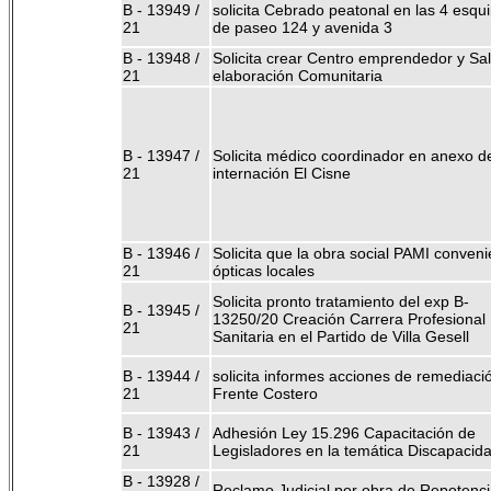
B - 13949 /
solicita Cebrado peatonal en las 4 esqu
21
de paseo 124 y avenida 3
B - 13948 /
Solicita crear Centro emprendedor y Sa
21
elaboración Comunitaria
B - 13947 /
Solicita médico coordinador en anexo d
21
internación El Cisne
B - 13946 /
Solicita que la obra social PAMI conveni
21
ópticas locales
Solicita pronto tratamiento del exp B-
B - 13945 /
13250/20 Creación Carrera Profesional
21
Sanitaria en el Partido de Villa Gesell
B - 13944 /
solicita informes acciones de remediaci
21
Frente Costero
B - 13943 /
Adhesión Ley 15.296 Capacitación de
21
Legisladores en la temática Discapacid
B - 13928 /
Reclamo Judicial por obra de Repotenci